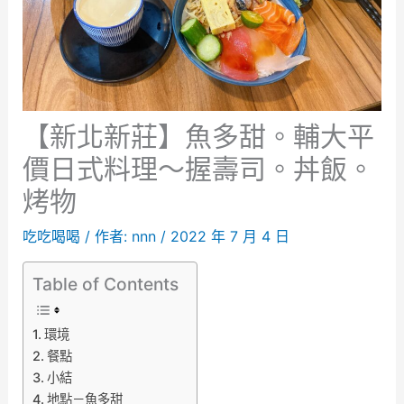
【新北新莊】魚多甜。輔大平
價日式料理～握壽司。丼飯。
烤物
吃吃喝喝
/ 作者:
nnn
/
2022 年 7 月 4 日
Table of Contents
環境
餐點
小結
地點－魚多甜