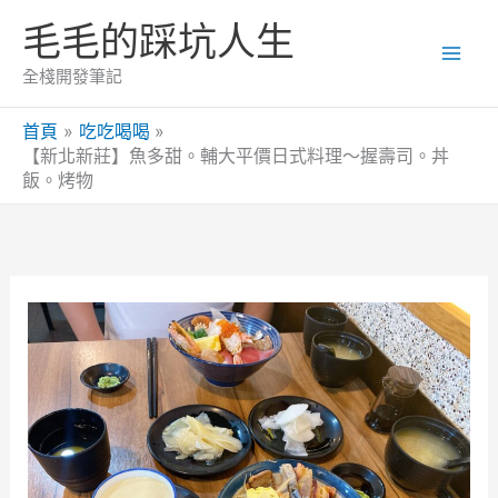
跳
毛毛的踩坑人生
至
主
全棧開發筆記
要
內
首頁
吃吃喝喝
【新北新莊】魚多甜。輔大平價日式料理～握壽司。丼
容
飯。烤物