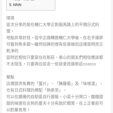
NNN
環境
這次分享的是在輔仁大學正對面馬路上的平價日式料
理，
地點非常好找，從中正路轉進輔仁大學後，在右手邊即
可看到魚多甜～雖然招牌的燈有些昏暗但店裡是明亮又
乾淨的
這附近相信只要是住在新莊、泰山的朋友們相信應該都
不太陌生，只要再往前走一些就會抵達新莊costco
餐點
店裡提供免費的「薑片」、「醃蘿蔔」及「味噌湯」，
也有日式料理的標配「熱麥茶」，
可以在牆邊的自助區自行盛裝，小菜十分爽口，酸酸甜
甜的味道在炎熱的夏天十分有助於開胃，在上正餐前可
以酌量食用！