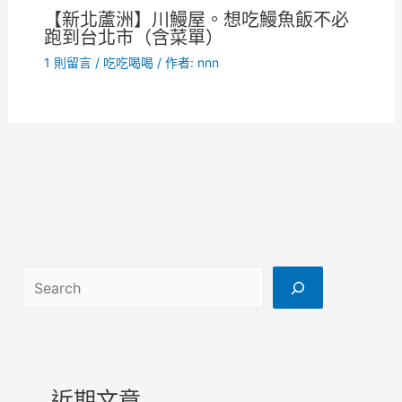
【新北蘆洲】川鰻屋。想吃鰻魚飯不必
跑到台北市（含菜單）
1 則留言
/
吃吃喝喝
/ 作者:
nnn
搜尋
近期文章