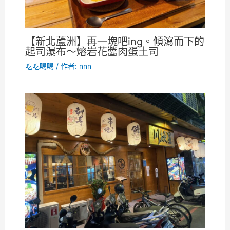
【新北蘆洲】再一塊吧ing。傾瀉而下的
起司瀑布～熔岩花醬肉蛋土司
吃吃喝喝
/ 作者:
nnn