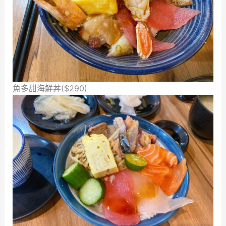
魚多甜海鮮丼($290)