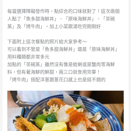
每當選擇障礙發作時，點綜合的口味就對了！這次兩個
人點了「魚多甜海鮮丼」、「原味海鮮丼」、「茶碗
蒸」及「烤牛肉」，加上小菜跟湯吃完剛剛好
下面附上這次餐點的照片給大家參考～
可以看到不管是「魚多甜海鮮丼」還是「原味海鮮丼」
用料種類都非常多元
加點的「茶碗蒸」雖然沒有像是蛤蜊或是蟹肉等海鮮
料，但有著海鮮的鮮甜，兩三口就食用完畢！
「烤牛肉」搭配洋蔥跟蔥花口感上也是挺不錯的