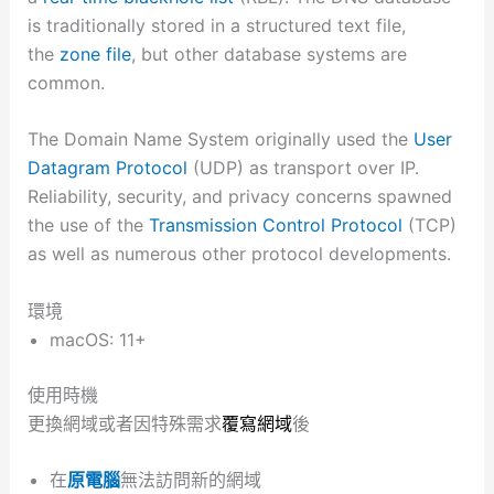
is traditionally stored in a structured text file,
the
zone file
, but other database systems are
common.
The Domain Name System originally used the
User
Datagram Protocol
(UDP) as transport over IP.
Reliability, security, and privacy concerns spawned
the use of the
Transmission Control Protocol
(TCP)
as well as numerous other protocol developments.
環境
macOS: 11+
使用時機
更換網域或者因特殊需求
覆寫網域
後
在
原電腦
無法訪問新的網域