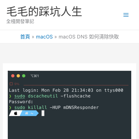
跳
毛毛的踩坑人生
至
主
全棧開發筆記
要
內
首頁
macOS
macOS DNS 如何清除快取
容