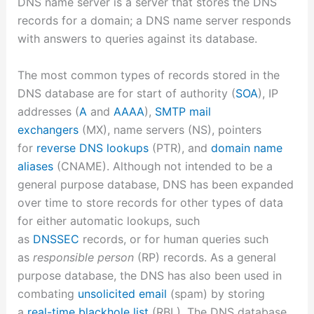
DNS name server is a server that stores the DNS
records for a domain; a DNS name server responds
with answers to queries against its database.
The most common types of records stored in the
DNS database are for start of authority (
SOA
), IP
addresses (
A
and
AAAA
),
SMTP
mail
exchangers
(MX), name servers (NS), pointers
for
reverse DNS lookups
(PTR), and
domain name
aliases
(CNAME). Although not intended to be a
general purpose database, DNS has been expanded
over time to store records for other types of data
for either automatic lookups, such
as
DNSSEC
records, or for human queries such
as
responsible person
(RP) records. As a general
purpose database, the DNS has also been used in
combating
unsolicited email
(spam) by storing
a
real-time blackhole list
(RBL). The DNS database