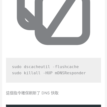
sudo
dscacheutil
-flushcache
sudo
killall
-HUP
mDNSResponder
這個指令確保刷新了 DNS 快取