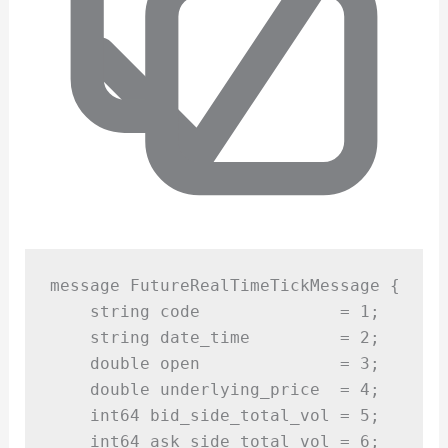
message FutureRealTimeTickMessage 
{
    string code              
=
1
;
    string date_time         
=
2
;
double
 open              
=
3
;
double
 underlying_price  
=
4
;
    int64 bid_side_total_vol 
=
5
;
    int64 ask_side_total_vol 
=
6
;