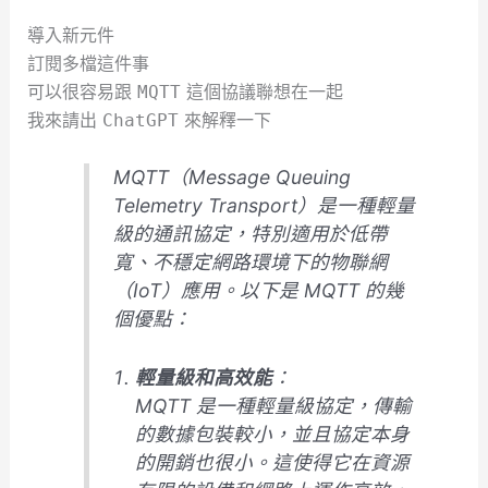
導入新元件
訂閱多檔這件事
可以很容易跟
這個協議聯想在一起
MQTT
我來請出
來解釋一下
ChatGPT
MQTT（Message Queuing
Telemetry Transport）是一種輕量
級的通訊協定，特別適用於低帶
寬、不穩定網路環境下的物聯網
（IoT）應用。以下是 MQTT 的幾
個優點：
輕量級和高效能
：
MQTT 是一種輕量級協定，傳輸
的數據包裝較小，並且協定本身
的開銷也很小。這使得它在資源