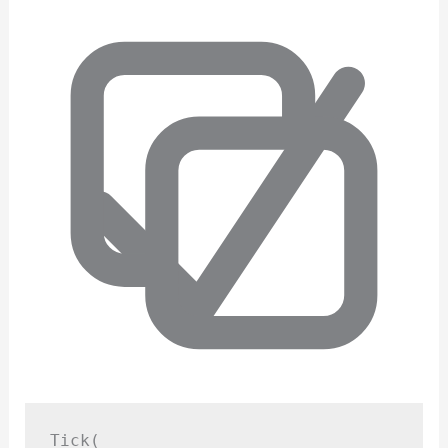
Tick(