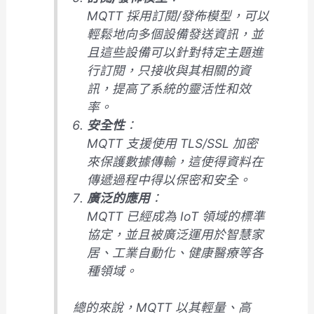
MQTT 採用訂閱/發佈模型，可以
輕鬆地向多個設備發送資訊，並
且這些設備可以針對特定主題進
行訂閱，只接收與其相關的資
訊，提高了系統的靈活性和效
率。
安全性
：
MQTT 支援使用 TLS/SSL 加密
來保護數據傳輸，這使得資料在
傳遞過程中得以保密和安全。
廣泛的應用
：
MQTT 已經成為 IoT 領域的標準
協定，並且被廣泛運用於智慧家
居、工業自動化、健康醫療等各
種領域。
總的來說，MQTT 以其輕量、高