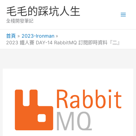
跳
毛毛的踩坑人生
至
主
全棧開發筆記
要
內
首頁
2023-Ironman
2023 鐵人賽 DAY-14 RabbitMQ 訂閱即時資料『二』
容