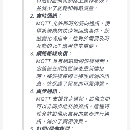
有限的設備和網路上運作高效，
並減少了能耗和網路流量。
實時通訊
：
MQTT 允許即時的雙向通訊，使
得系統能夠快速地回應事件、狀
態變化或指令。這對於需要及時
互動的 IoT 應用非常重要。
網路斷線恢復
：
MQTT 具有網路斷線恢復機制，
當設備在網路斷線後重新連接
時，將恢復連線並接收遺漏的訊
息。這保證了訊息的可靠傳遞。
異步通訊
：
MQTT 支援異步通訊，設備之間
可以非同步地交換資訊。這種特
性允許設備以自身的節奏進行通
訊，減少了資源浪費。
訂閱/發佈模型
：