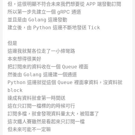
但，這很明顯不符合未來我們想要從 APP 端發動訂閱
所以第一步先建立一個 gRPC 通道
並且是由
這邊發動
Golang
建立後，由
這邊不斷地發送
Python
Tick
但是
這邊我就幫各位走了一小條彎路
本來想得很美好
把訂閱來的資料收在一個
裡面
Queue
然後由
這邊建一個通道
Golang
這邊就從這個
裡面拿資料，沒資料就
Python
Queue
block
達成有資料就會第一時間送
這在只訂閱一檔標的的時候可行
訂閱多檔，就會發現資料量太大，被阻塞了
這次鐵人賽雖然是看起來只訂閱一檔
但未來可能不一定嘛