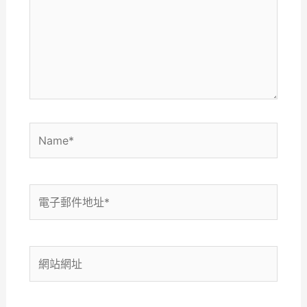
裡
輸
入
內
容...
Name*
電
子
郵
件
網
地
站
址
網
*