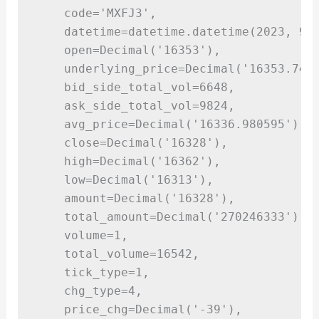
    code
=
'
MXFJ3
'
,
    datetime
=
datetime.datetime
(
2023,
9
,
    open
=
Decimal
(
'16353'
)
,
    underlying_price
=
Decimal
(
'16353.74'
    bid_side_total_vol
=
6648
,
    ask_side_total_vol
=
9824
,
    avg_price
=
Decimal
(
'16336.980595'
)
,
    close
=
Decimal
(
'16328'
)
,
    high
=
Decimal
(
'16362'
)
,
    low
=
Decimal
(
'16313'
)
,
    amount
=
Decimal
(
'16328'
)
,
    total_amount
=
Decimal
(
'270246333'
)
,
    volume
=
1
,
    total_volume
=
16542
,
    tick_type
=
1
,
    chg_type
=
4
,
    price_chg
=
Decimal
(
'-39'
)
,