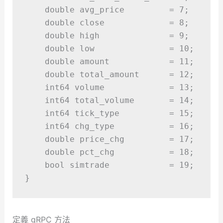
double
 avg_price         
=
7
;
double
 close             
=
8
;
double
 high              
=
9
;
double
 low               
=
10
;
double
 amount            
=
11
;
double
 total_amount      
=
12
;
    int64 volume             
=
13
;
    int64 total_volume       
=
14
;
    int64 tick_type          
=
15
;
    int64 chg_type           
=
16
;
double
 price_chg         
=
17
;
double
 pct_chg           
=
18
;
bool
 simtrade            
=
19
;
}
定義 gRPC 方法