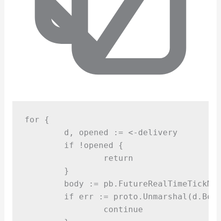
for
{
	d
,
 opened 
:=
<-
delivery
if
!
opened 
{
return
}
	body 
:=
 pb
.
FutureRealTimeTickMe
if
 err 
:=
 proto
.
Unmarshal
(
d
.
Bod
continue