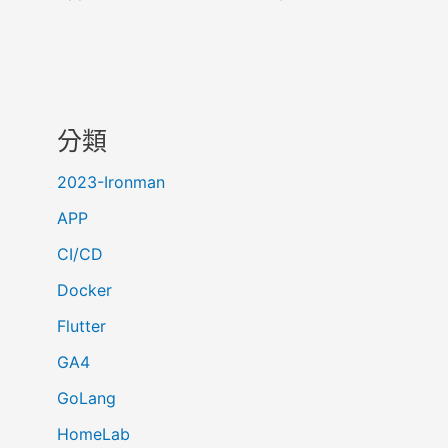
分類
2023-Ironman
APP
CI/CD
Docker
Flutter
GA4
GoLang
HomeLab