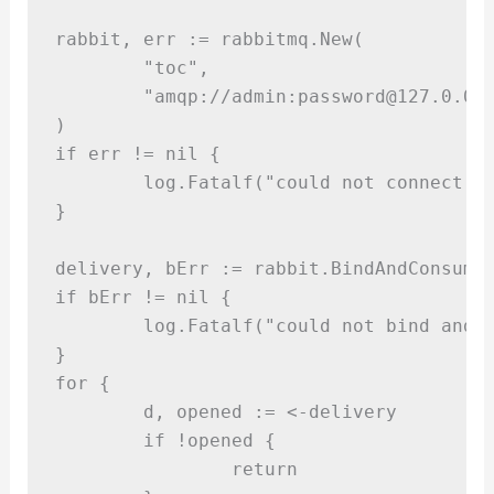
rabbit
,
 err 
:=
 rabbitmq
.
New
(
"
toc
"
,
"
amqp://admin:password@127.0.0.
)
if
 err 
!=
nil
{
	log
.
Fatalf
(
"
could not connect t
}
delivery
,
 bErr 
:=
 rabbit
.
BindAndConsume
if
 bErr 
!=
nil
{
	log
.
Fatalf
(
"
could not bind and 
}
for
{
	d
,
 opened 
:=
<-
delivery
if
!
opened 
{
return