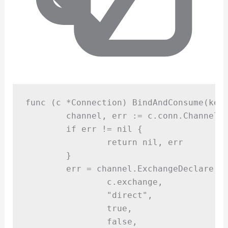
func
(
c 
*
Connection
)
BindAndConsume
(
key
	channel
,
 err 
:=
 c
.
conn
.
Channel
(
if
 err 
!=
nil
{
return
nil,
 err
}
	err 
=
 channel
.
ExchangeDeclare
(
		c
.
exchange
,
"
direct
"
,
true,
false,