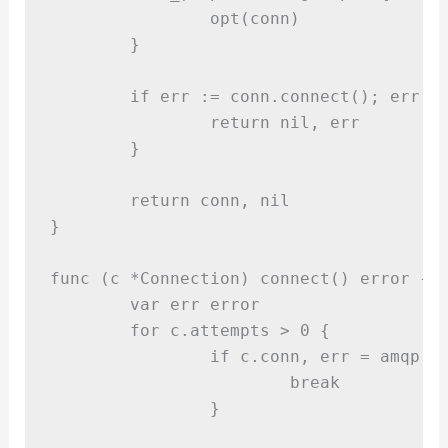
opt
(
conn
)
}
if
 err 
:=
 conn
.
connect
();
 err 
!
return
nil,
 err
}
return
 conn
,
nil
}
func
(
c 
*
Connection
)
connect
()
error
{
var
 err 
error
for
 c
.
attempts 
>
0
{
if
 c
.
conn
,
 err 
=
 amqp
.
D
break
}