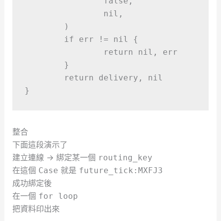
false,
nil,
)
if
 err 
!=
nil
{
return
nil,
 err
}
return
 delivery
,
nil
}
整合
下面這段演示了
建立連線 -> 綁定某一個
routing_key
在這個
就是
Case
future_tick:MXFJ3
成功綁定後
在一個
for loop
把資料印出來