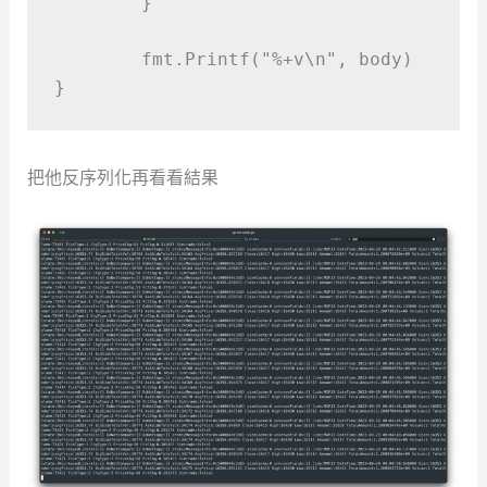
}
	fmt
.
Printf
(
"
%+v
\n
"
,
 body
)
}
把他反序列化再看看結果