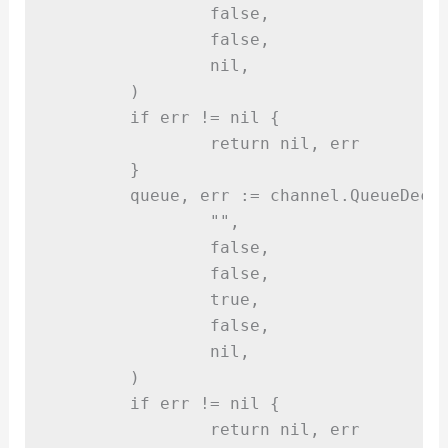
false,
false,
nil,
)
if
 err 
!=
nil
{
return
nil,
 err
}
	queue
,
 err 
:=
 channel
.
QueueDecl
""
,
false,
false,
true,
false,
nil,
)
if
 err 
!=
nil
{
return
nil,
 err