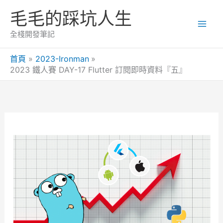
跳
毛毛的踩坑人生
至
主
全棧開發筆記
要
內
首頁
2023-Ironman
2023 鐵人賽 DAY-17 Flutter 訂閱即時資料『五』
容