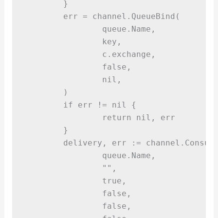
}
	err 
=
 channel
.
QueueBind
(
		queue
.
Name
,
		key
,
		c
.
exchange
,
false,
nil,
)
if
 err 
!=
nil
{
return
nil,
 err
}
	delivery
,
 err 
:=
 channel
.
Consum
		queue
.
Name
,
""
,
true,
false,
false,