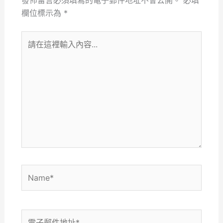
欄位標示為
*
請
在
這
裡
輸
入
內
容...
Name*
電