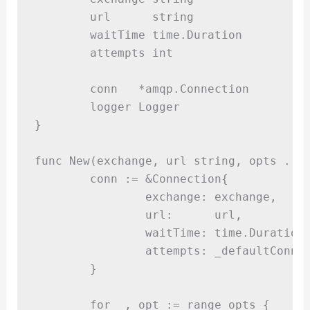
	url      
string
	waitTime time
.
Duration
	attempts 
int
	conn   
*
amqp
.
Connection
	logger Logger
}
func
New
(
exchange
,
 url 
string
,
 opts 
...
	conn 
:=
&
Connection
{
		exchange
:
 exchange
,
		url
:
      url
,
		waitTime
:
 time
.
Duration
		attempts
:
 _defaultConnA
}
for
 _
,
 opt 
:=
range
 opts 
{