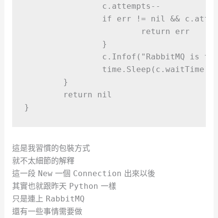
		c
.
attempts
--
if
 err 
!=
nil
&&
 c
.
atte
return
 err
}
		c
.
Infof
(
"
RabbitMQ is tr
		time
.
Sleep
(
c
.
waitTime
)
}
return
nil
}
這是我習慣的包裝方式
就不太細節的解釋
這一段
一個
出來以後
New
Connection
其實也就跟昨天
一樣
Python
只是連上
RabbitMQ
還有一些事情需要做