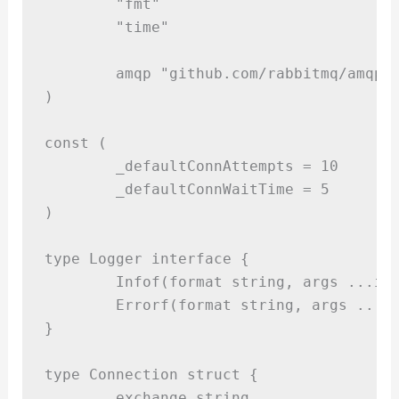
"
fmt
"
"
time
"
	amqp 
"
github.com/rabbitmq/amqp0
)
const
(
	_defaultConnAttempts 
=
10
	_defaultConnWaitTime 
=
5
)
type
Logger
interface
{
Infof
(
format 
string
,
 args 
...in
Errorf
(
format 
string
,
 args 
...i
}
type
Connection
struct
{
	exchange 
string