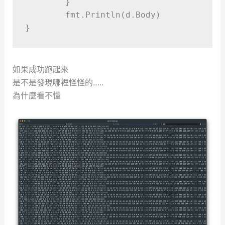
}
	fmt
.
Println
(
d
.
Body
)
}
如果成功跑起來
是不是發現哪裡怪怪的…..
為什麼看不懂