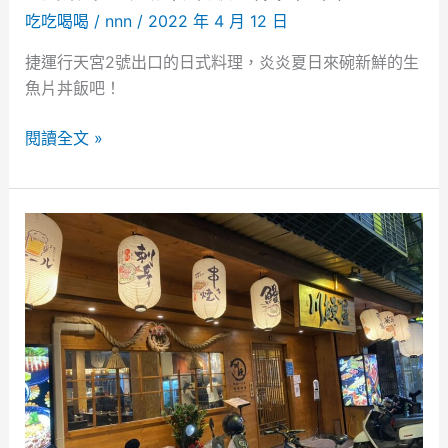
持
吃吃喝喝
/
nnn
/
2022 年 4 月 12 日
續
更
捷運行天宮2號出口的日式料理，炎炎夏日來碗新鮮的生
新
魚片丼飯吧！
）
【
閱讀全文 »
台
北
中
山
】
丼
屋
。
捷
運
行