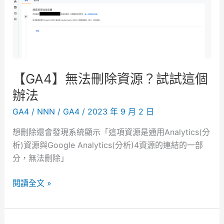
安
】
吐
司
利
亞
【GA4】無法刪除資源？試試這個
（
辦法
永
康
GA4
/
NNN
/
GA4
/
2023 年 9 月 2 日
店
想刪除還會發現系統顯示「這項資源是通用Analytics(分
）
析)資源與Google Analytics(分析)4資源的連結的一部
。
分，無法刪除」
捷
運
【
閱讀全文 »
東
G
門
A
站
4