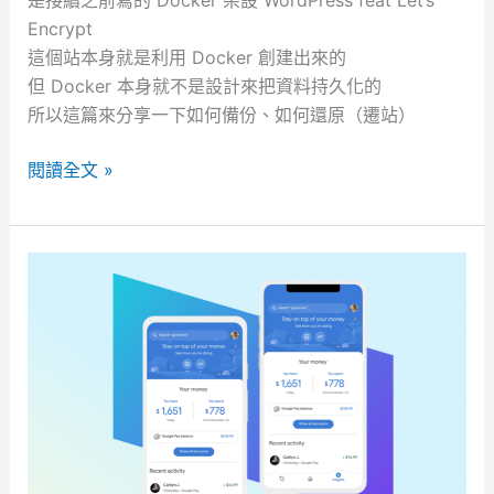
是接續之前寫的 Docker 架設 WordPress feat Let’s
的
Encrypt
起
這個站本身就是利用 Docker 創建出來的
司
但 Docker 本身就不是設計來把資料持久化的
瀑
所以這篇來分享一下如何備份、如何還原（遷站）
布
～
W
閱讀全文 »
熔
o
岩
r
花
d
醬
P
肉
r
蛋
e
土
s
司
s
o
n
D