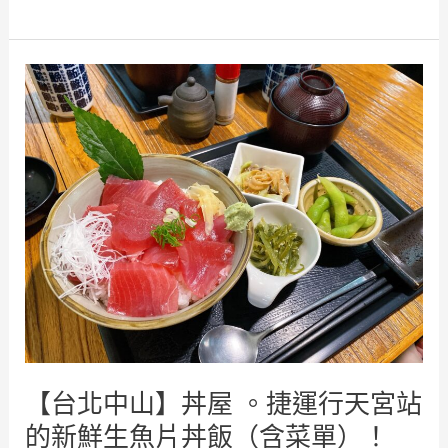
新
平
北
價
板
日
橋
式
】
料
新
理
埔
～
站
握
的
壽
平
司
價
。
美
丼
食
飯
清
。
單
烤
【台北中山】丼屋 。捷運行天宮站
！
物
（
的新鮮生魚片丼飯（含菜單）！