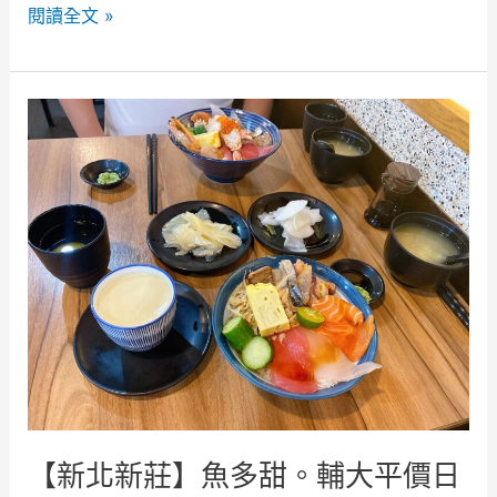
A
閱讀全文 »
n
s
i
b
l
e
自
動
選
擇
D
o
c
k
e
【新北新莊】魚多甜。輔大平價日
r