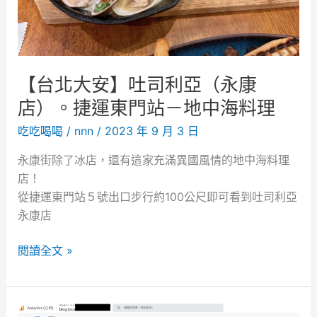
【台北大安】吐司利亞（永康
店）。捷運東門站－地中海料理
吃吃喝喝
/
nnn
/
2023 年 9 月 3 日
永康街除了冰店，還有這家充滿異國風情的地中海料理
店！
從捷運東門站５號出口步行約100公尺即可看到吐司利亞
永康店
【
閱讀全文 »
台
北
大