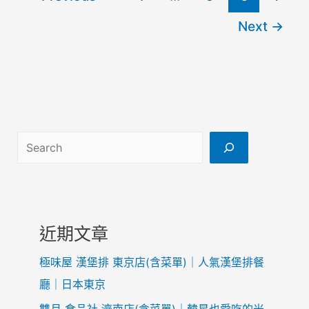
l
Next
→
l
F
l
u
t
t
e
搜尋
r
o
n
A
p
近期文章
p
極味屋 漢堡排 東京店(含菜單)｜人氣漢堡排餐
l
e
廳｜日本東京
S