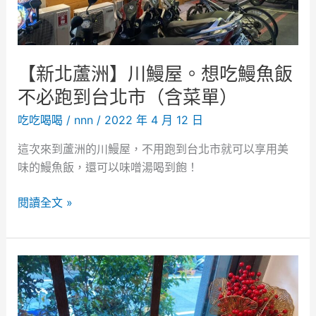
天
宮
站
的
【新北蘆洲】川鰻屋。想吃鰻魚飯
新
鮮
不必跑到台北市（含菜單）
生
吃吃喝喝
/
nnn
/
2022 年 4 月 12 日
魚
片
這次來到蘆洲的川鰻屋，不用跑到台北市就可以享用美
丼
味的鰻魚飯，還可以味噌湯喝到飽！
飯
【
（
閱讀全文 »
新
含
北
菜
蘆
單
洲
）
】
！
川