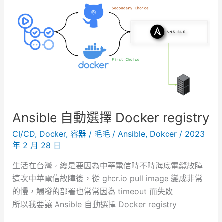
－
】
地
無
中
法
海
刪
料
除
理
資
源
？
試
Ansible 自動選擇 Docker registry
試
CI/CD
,
Docker
,
容器
/
毛毛
/
Ansible
,
Dokcer
/
2023
這
年 2 月 28 日
個
辦
生活在台灣，總是要因為中華電信時不時海底電纜故障
法
這次中華電信故障後，從 ghcr.io pull image 變成非常
的慢，觸發的部署也常常因為 timeout 而失敗
所以我要讓 Ansible 自動選擇 Docker registry