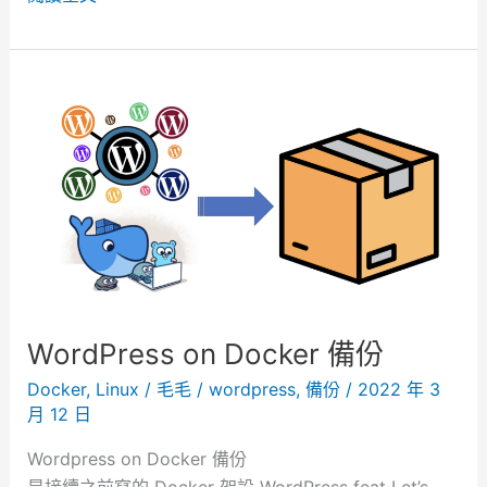
菜
新
單
北
）
蘆
洲
】
再
一
塊
吧
i
n
g
WordPress on Docker 備份
。
傾
Docker
,
Linux
/
毛毛
/
wordpress
,
備份
/
2022 年 3
月 12 日
瀉
而
Wordpress on Docker 備份
下