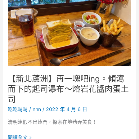
鰻
屋
。
想
吃
鰻
魚
飯
不
【新北蘆洲】再一塊吧ing。傾瀉
必
跑
而下的起司瀑布～熔岩花醬肉蛋土
到
司
台
吃吃喝喝
/
nnn
/
2022 年 4 月 6 日
北
市
清明連假不出遠門，探索在地巷弄美食！
（
含
【
閱讀全文 »