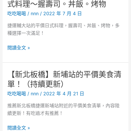
r
式料理～握壽司。丼飯。烤物
e
吃吃喝喝
/
nnn
/
2022 年 7 月 4 日
g
i
捷運輔大站的平價日式料理，握壽司、丼飯、烤物，多
s
種選擇一次滿足！
t
【
r
閱讀全文 »
新
y
北
新
【新北板橋】新埔站的平價美食清
莊
單！（持續更新）
】
魚
吃吃喝喝
/
nnn
/
2022 年 4 月 21 日
多
推薦新北板橋捷運新埔站附近的平價美食清單，內容陸
甜
續更新！有吃過才有推薦！
。
輔
【
閱讀全文 »
大