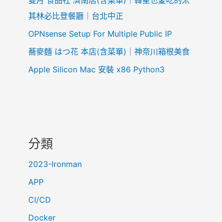
雙月 食品社 濟南店(含菜單)｜韓星也愛吃的米
i
其林必比登餐廳｜台北中正
l
i
OPNsense Setup For Multiple Public IP
c
蕎麥麵 はつ花 本店(含菜單)｜神奈川箱根美食
o
Apple Silicon Mac 安裝 x86 Python3
n
分類
2023-Ironman
APP
CI/CD
Docker