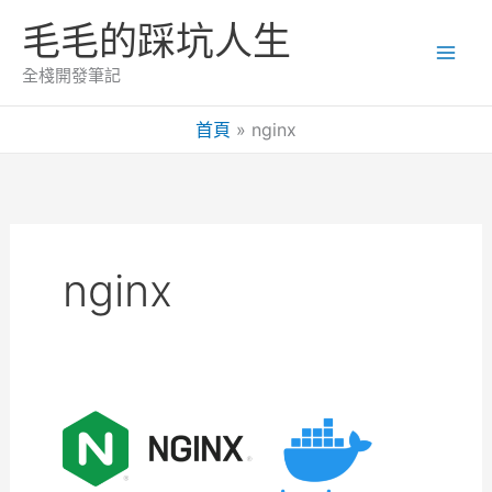
跳
毛毛的踩坑人生
至
主
全棧開發筆記
要
內
首頁
nginx
容
nginx