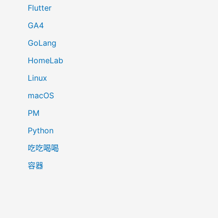
Flutter
GA4
GoLang
HomeLab
Linux
macOS
PM
Python
吃吃喝喝
容器