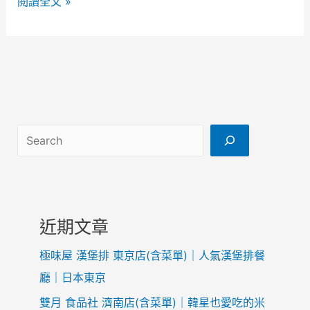
L
閱讀全文 »
e
t
’
s
E
n
c
搜尋
r
y
p
t
申
近期文章
請
過
極味屋 漢堡排 東京店(含菜單)｜人氣漢堡排餐
程
廳｜日本東京
雙月 食品社 濟南店(含菜單)｜韓星也愛吃的米