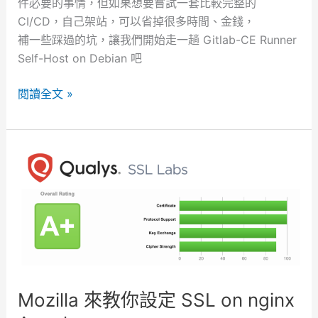
件必要的事情，但如果想要嘗試一套比較完整的
份
CI/CD，自己架站，可以省掉很多時間、金錢，
補一些踩過的坑，讓我們開始走一趟 Gitlab-CE Runner
Self-Host on Debian 吧
G
閱讀全文 »
i
t
l
a
b
-
C
E
R
u
Mozilla 來教你設定 SSL on nginx
n
n