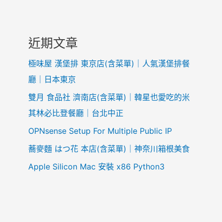
a
設
n
定
教
S
近期文章
學
S
L
極味屋 漢堡排 東京店(含菜單)｜人氣漢堡排餐
o
廳｜日本東京
n
雙月 食品社 濟南店(含菜單)｜韓星也愛吃的米
n
其林必比登餐廳｜台北中正
g
i
OPNsense Setup For Multiple Public IP
n
蕎麥麵 はつ花 本店(含菜單)｜神奈川箱根美食
x
A
Apple Silicon Mac 安裝 x86 Python3
p
a
c
h