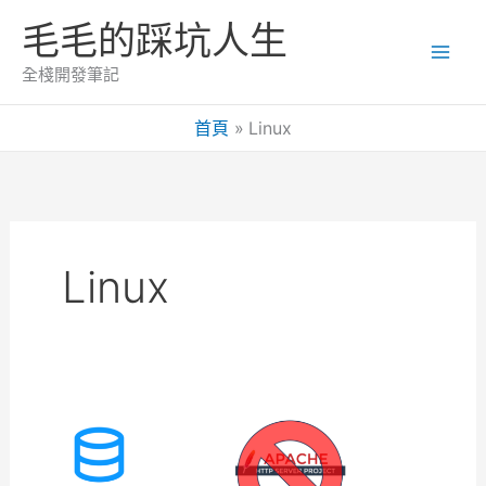
跳
毛毛的踩坑人生
至
主
全棧開發筆記
要
內
首頁
Linux
容
Linux