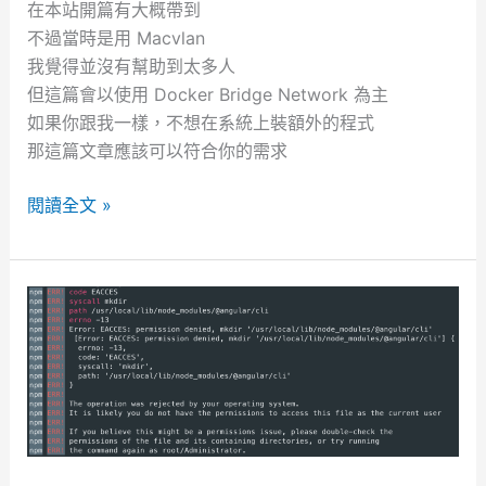
在本站開篇有大概帶到
k
不過當時是用 Macvlan
e
我覺得並沒有幫助到太多人
r
但這篇會以使用 Docker Bridge Network 為主
效
如果你跟我一樣，不想在系統上裝額外的程式
能
那這篇文章應該可以符合你的需求
L
閱讀全文 »
e
t
’
s
E
n
c
r
y