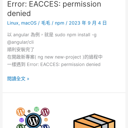
p
Error: EACCES: permission
t
denied
申
請
Linux
,
macOS
/
毛毛
/
npm
/
2023 年 9 月 4 日
過
以 angular 為例，就是 sudo npm install -g
程
@angular/cli
順利安裝完了
在開啟新專案( ng new new-project )的過程中
一樣遇到 Error: EACCES: permission denied
E
閱讀全文 »
r
r
o
r
:
E