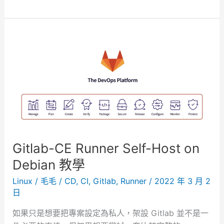
e
o
n
r
i
d
e
P
d
r
e
s
s
o
n
D
Gitlab-CE Runner Self-Host on
o
c
Debian 教學
k
Linux
/
毛毛
/
CD
,
CI
,
Gitlab
,
Runner
/
2022 年 3 月 2
e
日
r
如果只是想要把專案設定為私人，架設 Gitlab 並不是一
備