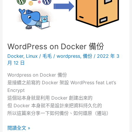
A
C
C
E
S
:
WordPress on Docker 備份
p
e
Docker
,
Linux
/
毛毛
/
wordpress
,
備份
/
2022 年 3
月 12 日
r
m
Wordpress on Docker 備份
i
是接續之前寫的 Docker 架設 WordPress feat Let’s
s
Encrypt
s
這個站本身就是利用 Docker 創建出來的
i
但 Docker 本身就不是設計來把資料持久化的
o
所以這篇來分享一下如何備份、如何還原（遷站）
n
d
W
閱讀全文 »