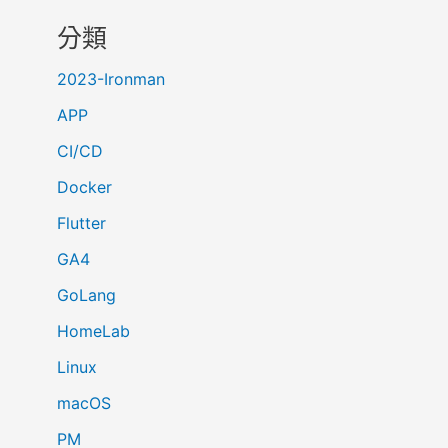
e
分類
…
2023-Ironman
APP
CI/CD
Docker
Flutter
GA4
GoLang
HomeLab
Linux
macOS
PM