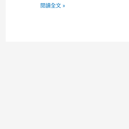
macOS
閱讀全文 »
Safari
清
除
網
站
圖
示
快
取