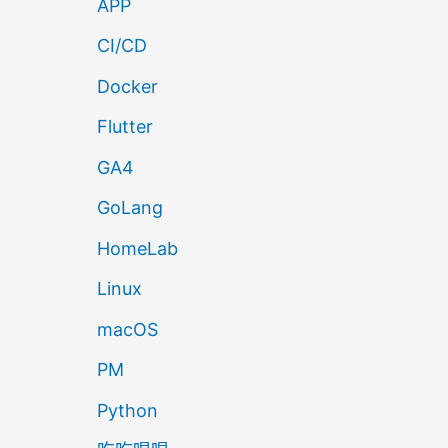
APP
CI/CD
Docker
Flutter
GA4
GoLang
HomeLab
Linux
macOS
PM
Python