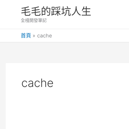
跳
毛毛的踩坑人生
至
主
全棧開發筆記
要
首頁
cache
內
容
cache