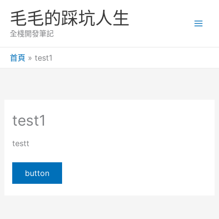
跳
毛毛的踩坑人生
至
主
全棧開發筆記
要
內
首頁
test1
容
test1
testt
button