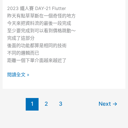
2023 鐵人賽 DAY-21 Flutter
昨天有點草草斷在一個奇怪的地方
今天來把資料流的最後一段完成
至少要完成到可以看到價格跳動～
完成了這部分
後面的功能都算是相同的技術
不同的邏輯而已
距離一個下單介面越來越近了
2
閱讀全文 »
0
2
3
1
2
3
Next
→
鐵
人
賽
D