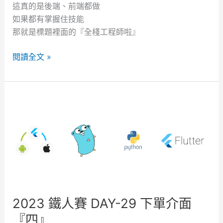
這真的是後端、前端都做
如果都有掌握住技能
那就是標題裡面的『全棧工程師啦』
2
閱讀全文 »
0
2
3
鐵
人
賽
D
A
Y
-
3
2023 鐵人賽 DAY-29 下單介面
0
『四』