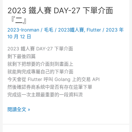
2
2023 鐵人賽 DAY-27 下單介面
8
『二』
下
2023-Ironman
/
毛毛
/
2023鐵人賽
,
Flutter
/
2023 年
單
10 月 12 日
介
面
2023 鐵人賽 DAY-27 下單介面
『
剩下最後四篇
三
就剩下把想要的介面刻到畫面上
』
就能夠完成專屬自己的下單介面
今天會從 Flutter 呼叫 Golang 上的交易 API
然後確認券商系統中是否有存在這筆下單
完成這一次主題最重要的一段資料流
2
閱讀全文 »
0
2
3