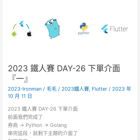
鐵
人
賽
D
A
Y
-
2
2023 鐵人賽 DAY-26 下單介面
7
『一』
下
2023-Ironman
/
毛毛
/
2023鐵人賽
,
Flutter
/
2023 年
單
10 月 11 日
介
面
2023 鐵人賽 DAY-26 下單介面
『
前面我們完成了
二
券商 -> Python -> Golang
』
串完這段，就剩下主題的介面了