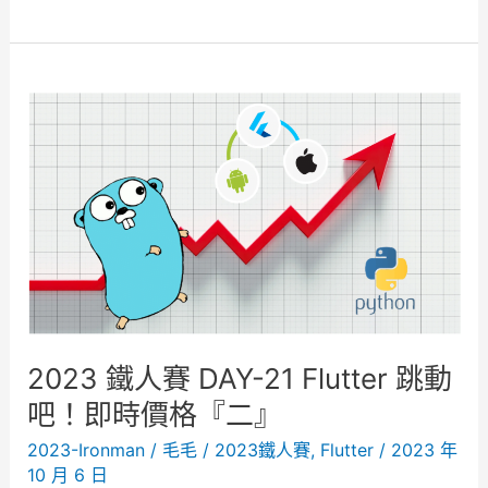
0
2
3
鐵
人
賽
D
A
Y
-
2
2
交
2023 鐵人賽 DAY-21 Flutter 跳動
易
吧！即時價格『二』
功
能
2023-Ironman
/
毛毛
/
2023鐵人賽
,
Flutter
/
2023 年
10 月 6 日