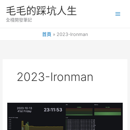
跳
毛毛的踩坑人生
至
主
全棧開發筆記
要
內
首頁
2023-Ironman
容
2023-Ironman