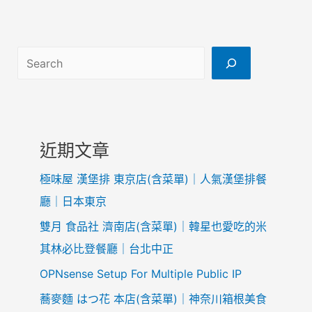
A
Y
-
搜尋
2
1
F
l
u
近期文章
t
t
極味屋 漢堡排 東京店(含菜單)｜人氣漢堡排餐
e
廳｜日本東京
r
雙月 食品社 濟南店(含菜單)｜韓星也愛吃的米
跳
其林必比登餐廳｜台北中正
動
吧
OPNsense Setup For Multiple Public IP
！
蕎麥麵 はつ花 本店(含菜單)｜神奈川箱根美食
即