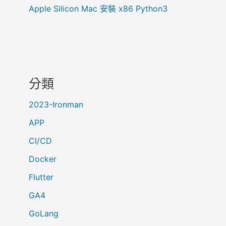
時
Apple Silicon Mac 安裝 x86 Python3
價
格
『
二
』
分類
2023-Ironman
APP
CI/CD
Docker
Flutter
GA4
GoLang