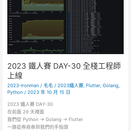
2023 鐵人賽 DAY-30 全棧工程師
上線
2023-Ironman
/
毛毛
/
2023鐵人賽
,
Flutter
,
Golang
,
Python
/
2023 年 10 月 15 日
2023 鐵人賽 DAY-30
在前面 29 天裡面
我們從 Python -> Golang -> Flutter
一路從券商串到我們的手指頭