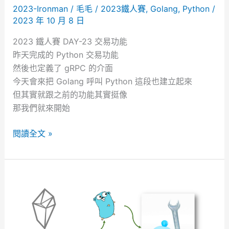
2023-Ironman
/
毛毛
/
2023鐵人賽
,
Golang
,
Python
/
功
2023 年 10 月 8 日
能
『
2023 鐵人賽 DAY-23 交易功能
三
昨天完成的 Python 交易功能
』
然後也定義了 gRPC 的介面
今天會來把 Golang 呼叫 Python 這段也建立起來
但其實就跟之前的功能其實挺像
那我們就來開始
2
閱讀全文 »
0
2
3
鐵
人
賽
D