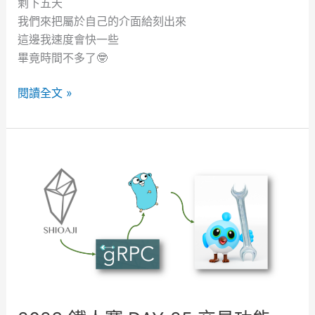
剩下五天
我們來把屬於自己的介面給刻出來
這邊我速度會快一些
畢竟時間不多了🤓
2
閱讀全文 »
0
2
3
鐵
人
賽
D
A
Y
-
2
6