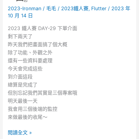
全
2023-Ironman
/
毛毛
/
2023鐵人賽
,
Flutter
/
2023 年
棧
10 月 14 日
工
程
2023 鐵人賽 DAY-29 下單介面
師
剩下兩天了
上
昨天我們把畫面搞了個大概
線
除了功能、外觀之外
還有一些資料要處理
今天會完成這些
到介面這段
總算是完成了
但別忘記我們其實是三個專案哦
明天最後一天
我會用三個後端的監控
來做最後的收尾～
2
閱讀全文 »