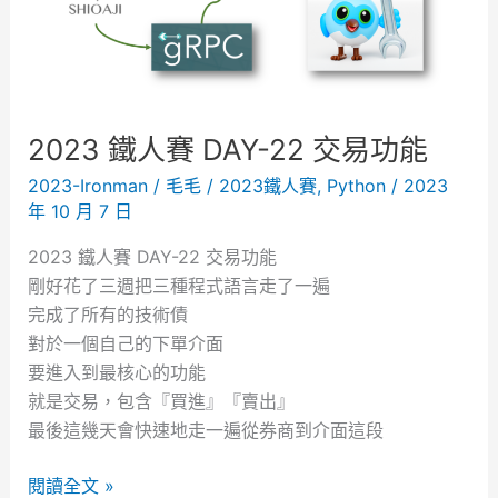
A
Y
-
2
3
2023 鐵人賽 DAY-22 交易功能
交
2023-Ironman
/
毛毛
/
2023鐵人賽
,
Python
/
2023
易
年 10 月 7 日
功
能
2023 鐵人賽 DAY-22 交易功能
『
剛好花了三週把三種程式語言走了一遍
二
完成了所有的技術債
』
對於一個自己的下單介面
要進入到最核心的功能
就是交易，包含『買進』『賣出』
最後這幾天會快速地走一遍從券商到介面這段
2
閱讀全文 »