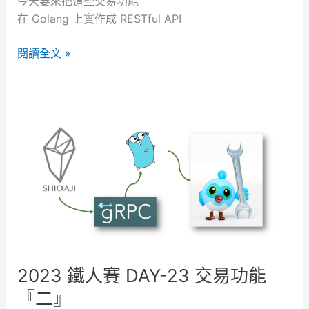
今天要來把這些交易功能
在 Golang 上實作成 RESTful API
2
閱讀全文 »
0
2
3
鐵
人
賽
D
A
Y
-
2
4
2023 鐵人賽 DAY-23 交易功能
交
『二』
易