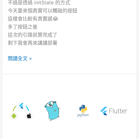
不過是透過 initState 的方式
』
今天要來個真實可以觸碰的按鈕
這樣會比較有真實感😂
多了按鈕之後
這次的引路就算完成了
剩下我會再來講講部署
2
閱讀全文 »
0
2
3
鐵
人
賽
D
A
Y
-