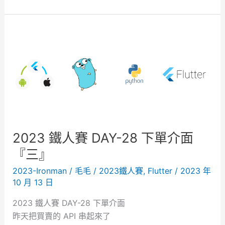
0
2
3
鐵
人
賽
D
A
Y
-
2
2023 鐵人賽 DAY-28 下單介面
9
『三』
下
2023-Ironman
/
毛毛
/
2023鐵人賽
,
Flutter
/
2023 年
單
10 月 13 日
介
面
2023 鐵人賽 DAY-28 下單介面
『
昨天把買賣的 API 串起來了
四