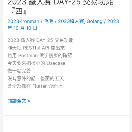
2023 鐵人賽 DAY-25 交易功能
下
『四』
單
2023-Ironman
/
毛毛
/
2023鐵人賽
,
Golang
/
2023
介
年 10 月 10 日
面
『
2023 鐵人賽 DAY-25 交易功能
一
昨天把 RESTful API 開出來
』
也用 Postman 做了初步的確認
今天要來把核心的 Usecase
做一點完善
沒有意外的話，後面的五天
會全部都在 Flutter 介面上
2
閱讀全文 »
0
2
3
鐵