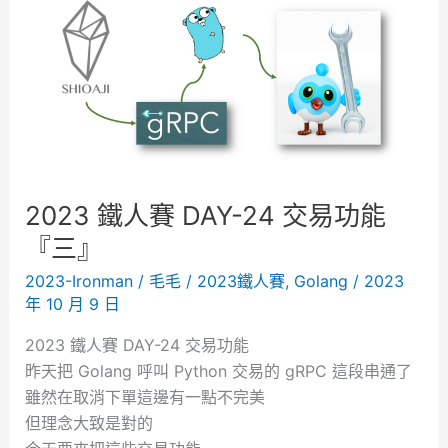
人
賽
D
A
Y
-
2
5
2023 鐵人賽 DAY-24 交易功能
交
『三』
易
2023-Ironman
/
毛毛
/
2023鐵人賽
,
Golang
/
2023
功
年 10 月 9 日
能
『
2023 鐵人賽 DAY-24 交易功能
四
昨天把 Golang 呼叫 Python 交易的 gRPC 這段串通了
』
雖然在取消下單這邊有一點不完美
但理念大致是對的