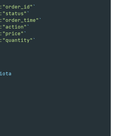
:"order_id"
`
:"status"
`
:"order_time"
`
:"action"
`
:"price"
`
:"quantity"
`
iota