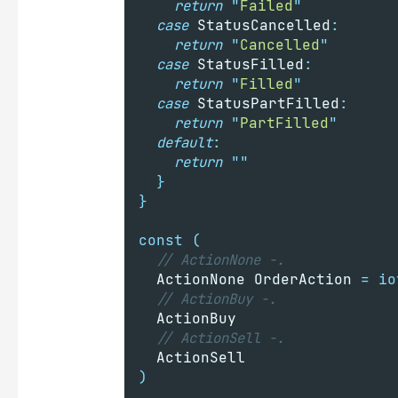
return
"
Failed
"
case
 StatusCancelled
:
return
"
Cancelled
"
case
 StatusFilled
:
return
"
Filled
"
case
 StatusPartFilled
:
return
"
PartFilled
"
default
:
return
""
}
}
const
(
// ActionNone -.
	ActionNone OrderAction 
=
io
// ActionBuy -.
	ActionBuy
// ActionSell -.
	ActionSell
)