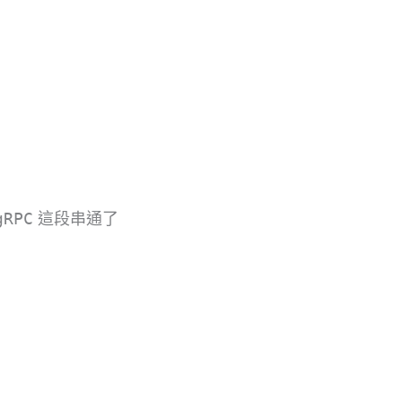
gRPC
這段串通了