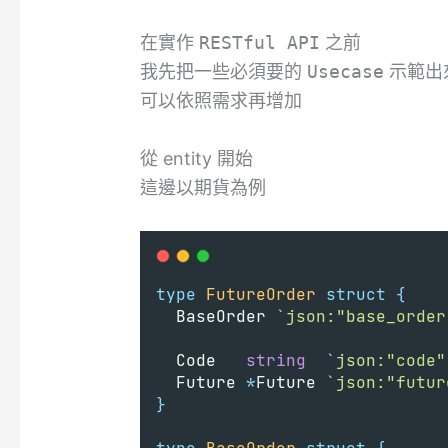
在實作
RESTful API
之前
我先把一些必須要的
Usecase
示範出
可以依照需求再增加
從 entity 開始
這邊以期貨為例
type
FutureOrder
struct
{
	BaseOrder 
`
json:"base_order
	Code   
string
`
json:"code"
	Future 
*
Future 
`
json:"futur
}