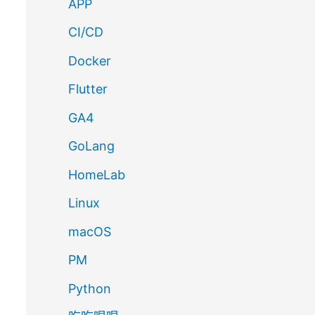
APP
CI/CD
Docker
Flutter
GA4
GoLang
HomeLab
Linux
macOS
PM
Python