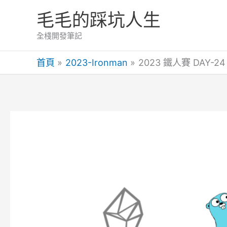
跳
毛毛的踩坑人生
至
主
全棧開發筆記
要
首頁
2023-Ironman
2023 鐵人賽 DAY-
內
容