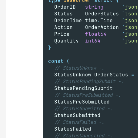
type
BaseOrder
struct
{
	OrderID   
string
`
json
	Status    OrderStatus 
`
json
	OrderTime time
.
Time   
`
json
	Action    OrderAction 
`
json
	Price     
float64
`
json
	Quantity  
int64
`
json
}
const
(
// StatusUnknow -.
	StatusUnknow OrderStatus 
=
// StatusPendingSubmit -.
	StatusPendingSubmit
// StatusPreSubmitted -.
	StatusPreSubmitted
// StatusSubmitted -.
	StatusSubmitted
// StatusFailed -.
	StatusFailed
// StatusCancelled -.