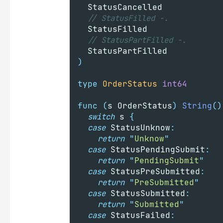
	StatusCancelled
// StatusFilled -.
	StatusFilled
// StatusPartFilled -.
	StatusPartFilled
)
type
OrderStatus
int64
func
(
s OrderStatus
)
String
()
switch
 s 
{
case
 StatusUnknow
:
return
"
Unknow
"
case
 StatusPendingSubmit
:
return
"
PendingSubmit
"
case
 StatusPreSubmitted
:
return
"
PreSubmitted
"
case
 StatusSubmitted
:
return
"
Submitted
"
case
 StatusFailed
: