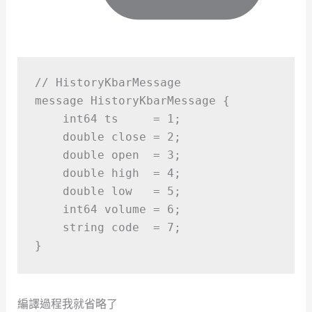
// HistoryKbarMessage
message HistoryKbarMessage 
{
    int64 ts     
=
1
;
double
 close 
=
2
;
double
 open  
=
3
;
double
 high  
=
4
;
double
 low   
=
5
;
    int64 volume 
=
6
;
    string code  
=
7
;
}
編譯過程我就省略了