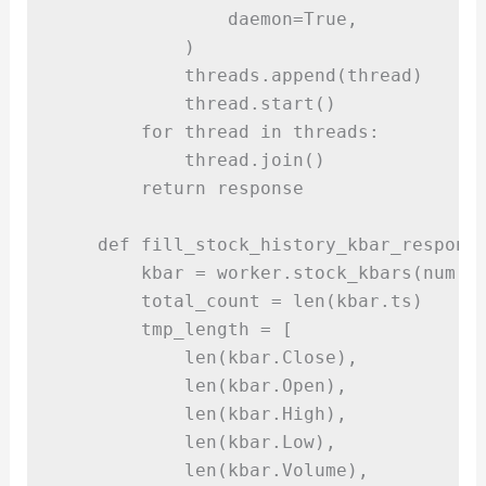
daemon
=True,
)
            threads
.
append
(
thread
)
            thread
.
start
()
for
 thread 
in
 threads
:
            thread
.
join
()
return
 response
def
fill_stock_history_kbar_respons
        kbar 
=
 worker
.
stock_kbars
(
num
,
 
        total_count 
=
len
(
kbar
.
ts
)
        tmp_length 
=
[
len
(
kbar
.
Close
),
len
(
kbar
.
Open
),
len
(
kbar
.
High
),
len
(
kbar
.
Low
),
len
(
kbar
.
Volume
),