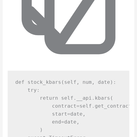
def
stock_kbars
(
self
,
num
,
date
):
try
:
return
 self
.
__api
.
kbars
(
contract
=
self
.
get_contract_
start
=
date
,
end
=
date
,
)