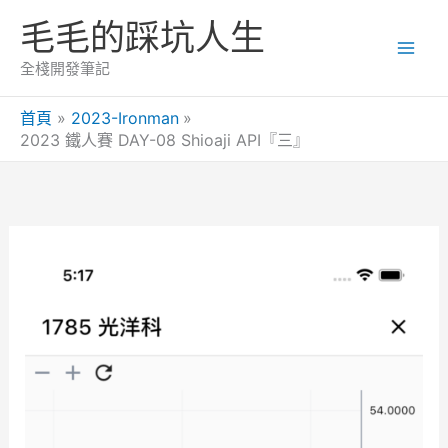
跳
毛毛的踩坑人生
至
主
全棧開發筆記
要
內
首頁
2023-Ironman
2023 鐵人賽 DAY-08 Shioaji API『三』
容