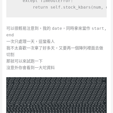
except
TimeoutError
:
return
 self
.
stock_kbars
(
num
,
 da
可以很輕易注意到，我的
，同時拿來當作
date
start,
end
一次只處理一天，這蠻看人
我不太喜歡一次拿了好多天，又要再一個陣列裡面去做
切割
那就可以來試跑一下
沒意外你會看到一大坨資料