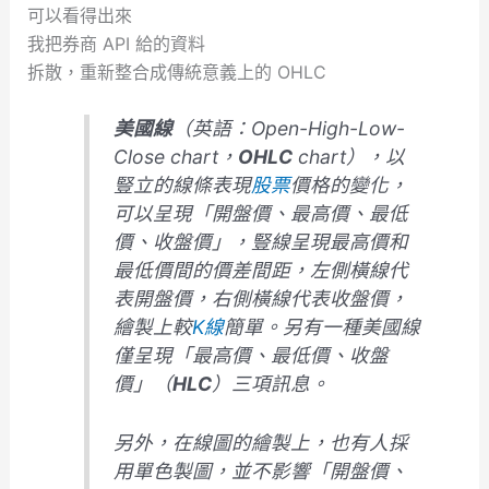
可以看得出來
我把券商 API 給的資料
拆散，重新整合成傳統意義上的 OHLC
美國線
（英語：Open-High-Low-
Close chart，
OHLC
chart），以
豎立的線條表現
股票
價格的變化，
可以呈現「開盤價、最高價、最低
價、收盤價」，豎線呈現最高價和
最低價間的價差間距，左側橫線代
表開盤價，右側橫線代表收盤價，
繪製上較
K線
簡單。另有一種美國線
僅呈現「最高價、最低價、收盤
價」（
HLC
）三項訊息。
另外，在線圖的繪製上，也有人採
用單色製圖，並不影響「開盤價、