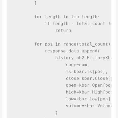
]
for
 length 
in
 tmp_length
:
if
 length 
-
 total_count 
!=
return
for
 pos 
in
range
(
total_count
):
            response
.
data
.
append
(
                history_pb2
.
HistoryKbar
code
=
num
,
ts
=
kbar
.
ts
[
pos
],
close
=
kbar
.
Close
[
po
open
=
kbar
.
Open
[
pos
]
high
=
kbar
.
High
[
pos
]
low
=
kbar
.
Low
[
pos
],
volume
=
kbar
.
Volume
[
)