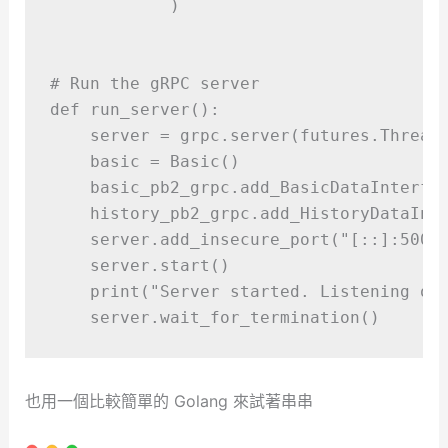
)
# Run the gRPC server
def
run_server
():
    server 
=
 grpc
.
server
(
futures
.
Thread
    basic 
=
Basic
()
    basic_pb2_grpc
.
add_BasicDataInterfa
    history_pb2_grpc
.
add_HistoryDataInt
    server
.
add_insecure_port
(
"
[::]:5005
    server
.
start
()
print
(
"
Server started. Listening on
    server
.
wait_for_termination
()
也用一個比較簡單的 Golang 來試著串串