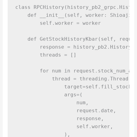
class
RPCHistory
(
history_pb2_grpc
.
Histo
def
__init__
(
self
,
worker
:
 Shioaji
)
        self
.
worker
=
 worker
def
GetStockHistoryKbar
(
self
,
reque
        response 
=
 history_pb2
.
HistoryK
        threads 
=
[]
for
 num 
in
 request
.
stock_num_ar
            thread 
=
 threading
.
Thread
(
target
=
self
.
fill_stock_
args
=(
                    num
,
                    request
.
date
,
                    response
,
self
.
worker
,
),