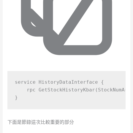
service HistoryDataInterface 
{
    rpc 
GetStockHistoryKbar
(
StockNumArr
}
下面是節錄這次比較重要的部分