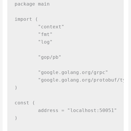
package
main
import
(
"
context
"
"
fmt
"
"
log
"
"
gop/pb
"
"
google.golang.org/grpc
"
"
google.golang.org/protobuf/typ
)
const
(
	address 
=
"
localhost:50051
"
)